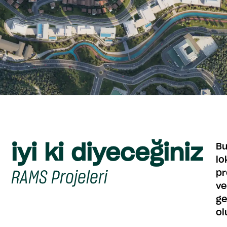
iyi ki diyeceğiniz
Bu
lo
RAMS Projeleri
pr
ve
ge
ol