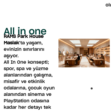
ol
All in one
RAMS Park House
Maslak
’ta yaşam,
evinizin sınırlarını
aşıyor.
All In One konsepti;
spor, spa ve yüzme
alanlarından çalışma,
misafir ve etkinlik
odalarına, çocuk oyun
alanından sinema ve
PlayStation odasına
kadar her detayı tek