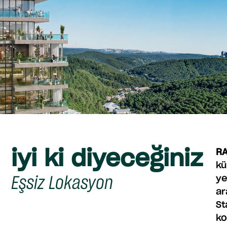
iyi ki diyeceğiniz
RA
kü
Eşsiz Lokasyon
ye
ar
St
ko