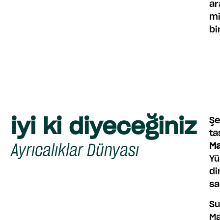
ar
mi
bi
iyi ki diyeceğiniz
Şe
ta
Ayrıcalıklar Dünyası
Ma
Yü
di
sa
Su
Ma