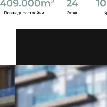
409.000
m²
24
1
Площадь застройки
Этаж
К