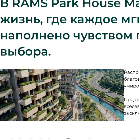
В RAMS Park House M
жизнь, где каждое м
наполнено чувством 
выбора.
Распо
благо
умиро
Предл
всесе
экскл